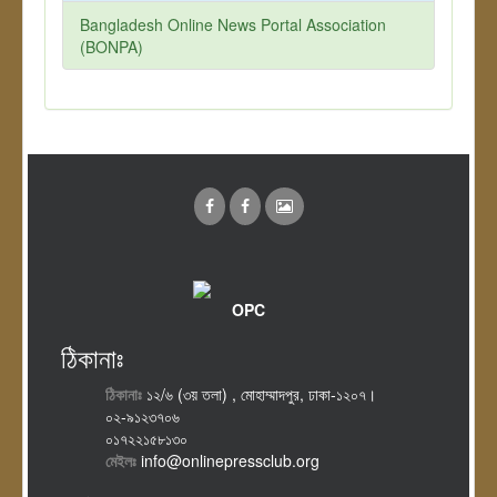
Bangladesh Online News Portal Association
(BONPA)
OPC
ঠিকানাঃ
ঠিকানাঃ
১২/৬ (৩য় তলা) , মোহাম্মাদপুর, ঢাকা-১২০৭।
০২-৯১২৩৭০৬
০১৭২২১৫৮১৩০
মেইলঃ
info@onlinepressclub.org