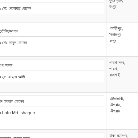
কুড়িগ্রাম,
রংপুর
ঃ মো: দেলোয়ার হোসেন
পার্বতীপুর,
তৌহিদুজ্জামান
দিনাজপুর,
রংপুর
ঃ মোঃ আবুল হোসেন
পাবনা সদর,
এম আলম
পাবনা,
রাজশাহী
াঃ মৃত আহমদ আলী
হাটহাজারী,
ম্মদ ইকবাল হোসেন
চট্টগ্রাম,
চট্টগ্রাম
াঃ Late Md Ishaque
ঢাকা মহানগর,