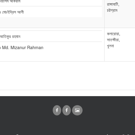
ঃওয়াসিম আকরাম
রাঙ্গামাটি,
চট্টগ্রাম
ঃ মোঃইদ্রিস আলী
কলারোয়া,
 আতিকুর রহমান
সাতক্ষীরা,
খুলনা
াঃ Md. Mizanur Rahman