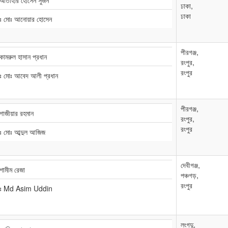
 আতাহার হোসেন সুজন
ঢাকা,
ঢাকা
াঃ মোঃ আনোয়ার হোসেন
পীরগঞ্জ,
কামরুল হাসান প্রধান
রংপুর,
রংপুর
ঃ মোঃ আবেদ আলী প্রধান
পীরগঞ্জ,
গাজীয়ার রহমান
রংপুর,
রংপুর
ঃ মোঃ আব্দুল আজিজ
দেবীগঞ্জ,
শামীম রেজা
পঞ্চগড়,
রংপুর
াঃ Md Asim Uddin
লংগদু,