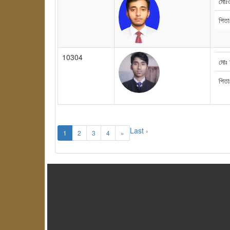
মো
পিতা
10304
মোঃ
পিত
Last ›
1
2
3
4
»