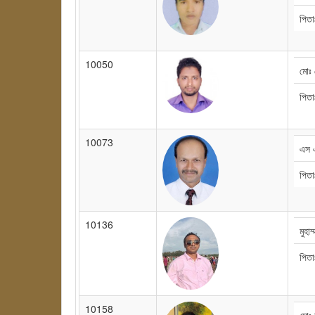
পিতা
10050
মোঃ 
পিতা
10073
এস 
পিত
10136
মুহা
পিত
10158