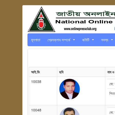
মূলপাতা
প্রেসক্লাব সম্পর্কে
কমিটি
সদস্য
...
...
...
আই.ডি
ছবি
নাম ও
10038
মো: 
পিতা
10048
মো: