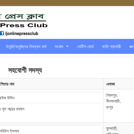
ইভেন্ট/অনুষ্ঠানের নিবন্ধন ফর্ম
সংবাদ
নোটিশ বোর্ড
ফটো গ্যালারী
কক্
...
সহযোগী সদস্য
 পিতার নাম
এলাকা
সৈয়দপুর,
রইজ উদ্দিন
নীলফামারী,
রংপুর
ঃ মৃত আব্দুর রহমান
ফুলবাড়ী,
 নবিউল ইসলাম