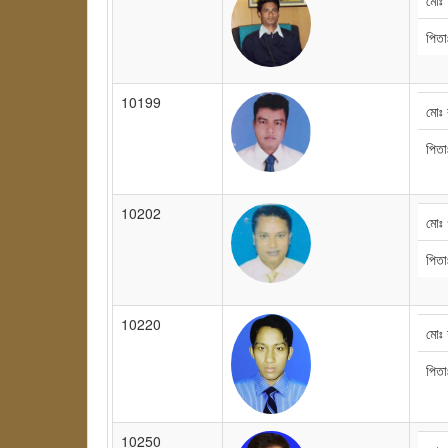
মোঃ
পিত
10199
মোঃ 
পিতা
10202
মোঃ 
পিতা
10220
মোঃ 
পিত
10250