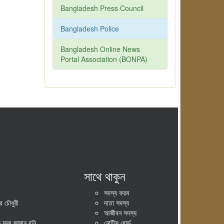
Bangladesh Press Council
Bangladesh Police
Bangladesh Online News
Portal Association (BONPA)
সাথে থাকুন
সদস্য ফরম
 চৌধুরী
দাতা সদস্য
আজীবন সদস্য
ুনুর জামান রনি
নোটিস বোর্ড