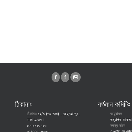
ঠিকানাঃ
বর্তমান কমিটিঃ
ঠিকানাঃ
১২/৬ (৩য় তলা) , মোহাম্মাদপুর,
আহ্বায়ক
ঢাকা-১২০৭।
অধ্যাপক আকতার
০২-৯১২৩৭০৬
সদস্য সচিব
০১৭২২১৫৮১৩০
এ এইচ এম রোক ম