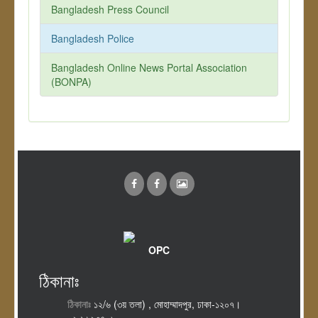
Bangladesh Press Council
Bangladesh Police
Bangladesh Online News Portal Association
(BONPA)
OPC
ঠিকানাঃ
ঠিকানাঃ
১২/৬ (৩য় তলা) , মোহাম্মাদপুর, ঢাকা-১২০৭।
০২-৯১২৩৭০৬