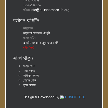
০১৭২২১৫৮১৩০
মেইলঃ
info@onlinepressclub.org
বর্তমান কমিটিঃ
আহ্বায়ক
অধ্যাপক আকতার চৌধুরী
সদস্য সচিব
এ এইচ এম রোক মুনুর জামান রনি
পুর্নাঙ্গ লিস্ট
সাথে থাকুন
সদস্য ফরম
দাতা সদস্য
আজীবন সদস্য
নোটিস বোর্ড
পূর্বের কমিটি
Design & Developed By
HRSOFTBD
.