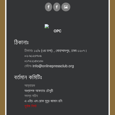
OPC
ঠিকানাঃ
ঠিকানাঃ
১২/৬ (৩য় তলা) , মোহাম্মাদপুর, ঢাকা-১২০৭।
০২-৯১২৩৭০৬
০১৭২২১৫৮১৩০
মেইলঃ
info@onlinepressclub.org
বর্তমান কমিটিঃ
আহ্বায়ক
অধ্যাপক আকতার চৌধুরী
সদস্য সচিব
এ এইচ এম রোক মুনুর জামান রনি
পুর্নাঙ্গ লিস্ট