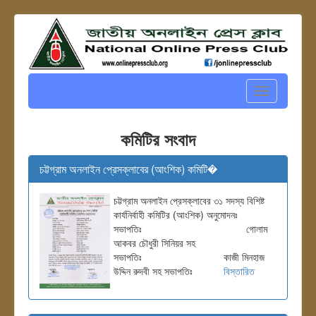
Toggle
navigation
কমিটির সংবাদ
চট্টগ্রাম অনলাইন প্রেসক্লাবের (আংশিক) কমিটি�
চট্টগ্রাম অনলাইন প্রেসক্লাবের ৩১ সদস্য বিশিষ্ট
কার্যনির্বাহী কমিটির (আংশিক) অনুমোদনঃ
সভাপতিঃ গোলাম
আকবর চৌধুরী সিনিয়র সহ
সভাপতিঃ কাজী মিনহাজ
উদ্দিন রুদবী সহ সভাপতিঃ
বিস্তারিত