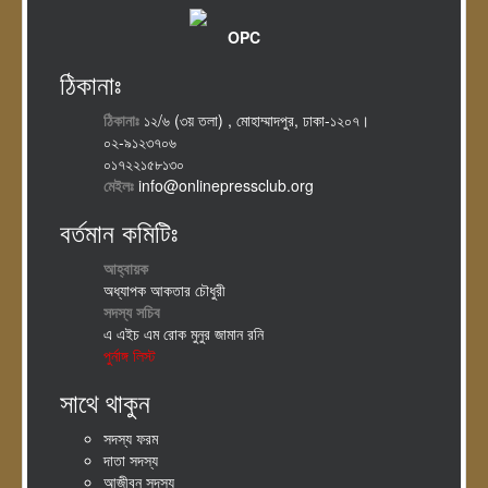
OPC
ঠিকানাঃ
ঠিকানাঃ
১২/৬ (৩য় তলা) , মোহাম্মাদপুর, ঢাকা-১২০৭।
০২-৯১২৩৭০৬
০১৭২২১৫৮১৩০
মেইলঃ
info@onlinepressclub.org
বর্তমান কমিটিঃ
আহ্বায়ক
অধ্যাপক আকতার চৌধুরী
সদস্য সচিব
এ এইচ এম রোক মুনুর জামান রনি
পুর্নাঙ্গ লিস্ট
সাথে থাকুন
সদস্য ফরম
দাতা সদস্য
আজীবন সদস্য