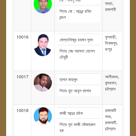
বগুড়া,
রাজশাহী
পিতাঃ মো : আব্দুুর রহিম
মন্ডল
10016
ফুলবাড়ী,
মোস্তাফিজুর রহমান সুমন
দিনাজপুর,
রংপুর
পিতাঃ মোঃ সরাফত হোসেন
চৌধুরী
10017
আলীকদম,
হাসান মাহামুদ
বান্দরবান,
চট্টগ্রাম
পিতাঃ মুত আবুল কালাম
10018
রাঙ্গামাটি
কাজী আব্দুর রউফ
সদর,
রাঙ্গামাটি,
পিতাঃ মৃত কাজী মৌজহারুল
চট্টগ্রাম
হক