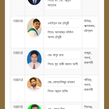
সাত্তার
10010
উখিয়া,
ওবাইদুল হক চৌধুরী
কক্সবাজার,
চট্টগ্রাম
পিতাঃ আলহাজ্ব বদিউল
আলম চৌধুরী
10012
ভাঙ্গুরা,
মোঃ মাসুদ রানা
পাবনা,
রাজশাহী
পিতাঃ মৃত হাজী ময়দান আলী
10013
সাঁথিয়া,
মোঃ মোস্তাফিজুর রাহমান
পাবনা,
রাজশাহী
পিতাঃ আব্দুল হামিদ
10015
শিবগঞ্জ,
মো : সাবলু মিয়া