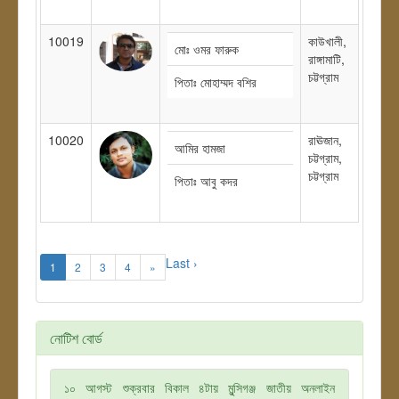
10019
কাউখালী,
মোঃ ওমর ফারুক
রাঙ্গামাটি,
চট্টগ্রাম
পিতাঃ মোহাম্মদ বশির
10020
রাঊজান,
আমির হামজা
চট্টগ্রাম,
চট্টগ্রাম
পিতাঃ আবু কদর
Last ›
1
2
3
4
»
নোটিশ বোর্ড
১০ আগস্ট শুক্রবার বিকাল ৪টায় মুন্সিগঞ্জ জাতীয় অনলাইন