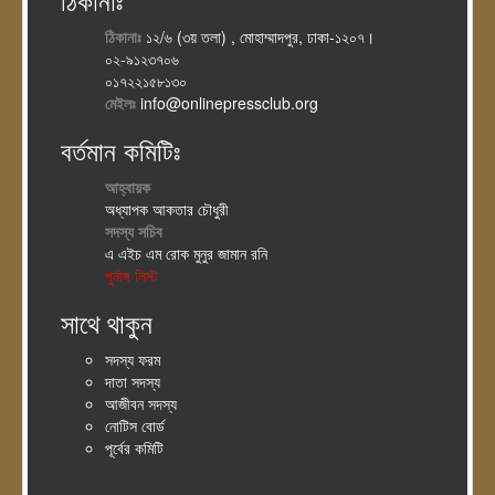
ঠিকানাঃ
১২/৬ (৩য় তলা) , মোহাম্মাদপুর, ঢাকা-১২০৭।
০২-৯১২৩৭০৬
০১৭২২১৫৮১৩০
মেইলঃ
info@onlinepressclub.org
বর্তমান কমিটিঃ
আহ্বায়ক
অধ্যাপক আকতার চৌধুরী
সদস্য সচিব
এ এইচ এম রোক মুনুর জামান রনি
পুর্নাঙ্গ লিস্ট
সাথে থাকুন
সদস্য ফরম
দাতা সদস্য
আজীবন সদস্য
নোটিস বোর্ড
পূর্বের কমিটি