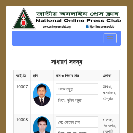
Toggle
navigation
সাধারণ সদস্য
আই.ডি
ছবি
নাম ও পিতার নাম
এলাকা
10007
উখিয়া,
পলাশ বড়ুয়া
কক্সবাজার,
চট্টগ্রাম
পিতাঃ সুনিল বড়ুয়া
10008
রায়গঞ্জ,
মো: সোহেল রানা
সিরাজগঞ্জ,
রাজশাহী
পিতাঃ ডা: মো: আব্দুস