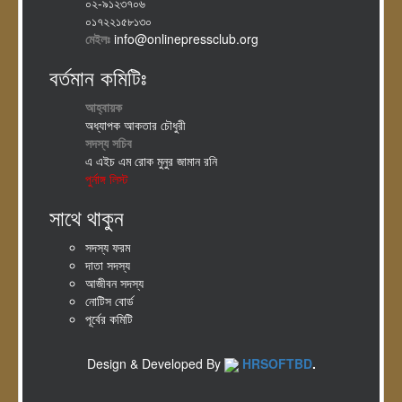
০২-৯১২৩৭০৬
০১৭২২১৫৮১৩০
মেইলঃ
info@onlinepressclub.org
বর্তমান কমিটিঃ
আহ্বায়ক
অধ্যাপক আকতার চৌধুরী
সদস্য সচিব
এ এইচ এম রোক মুনুর জামান রনি
পুর্নাঙ্গ লিস্ট
সাথে থাকুন
সদস্য ফরম
দাতা সদস্য
আজীবন সদস্য
নোটিস বোর্ড
পূর্বের কমিটি
Design & Developed By
HRSOFTBD
.