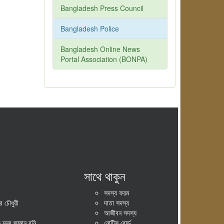
Bangladesh Press Council
Bangladesh Police
Bangladesh Online News
Portal Association (BONPA)
সাথে থাকুন
সদস্য ফরম
 চৌধুরী
দাতা সদস্য
আজীবন সদস্য
ুনুর জামান রনি
নোটিস বোর্ড