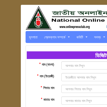
মূলপাতা
প্রেসক্লাব সম্পর্কে
কমিটি
সদস্য
...
...
...
ডিজিট
*
নাম (বাংলা)
*
নাম (ইংরেজী)
*
পিতার নাম
*
মাতার নাম