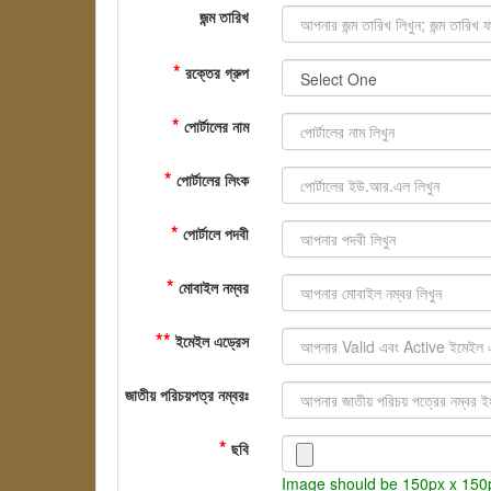
জন্ম তারিখ
*
রক্তের গ্রুপ
*
পোর্টালের নাম
*
পোর্টালের লিংক
*
পোর্টালে পদবী
*
মোবাইল নম্বর
**
ইমেইল এড্রেস
জাতীয় পরিচয়পত্র নম্বরঃ
*
ছবি
Image should be 150px x 150p