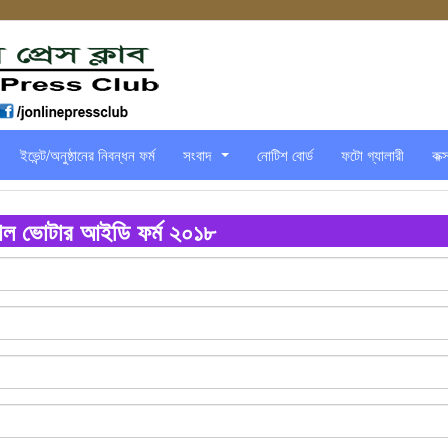
ইভেন্ট/অনুষ্ঠানের নিবন্ধন ফর্ম
সংবাদ
নোটিশ বোর্ড
ফটো গ্যালারী
কক্
...
াল ভোটার আইডি ফর্ম ২০১৮