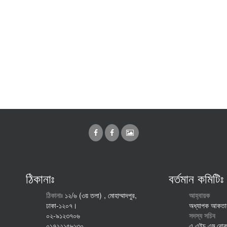
ঠিকানাঃ
বর্তমান কমিটিঃ
ঠিকানাঃ
১২/৬ (৩য় তলা) , মোহাম্মাদপুর,
আহ্বায়ক
ঢাকা-১২০৭।
অধ্যাপক আকতার
০২-৯১২৩৭০৬
সদস্য সচিব
০১৭২২১৫৮১৩০
এ এইচ এম রোক ম