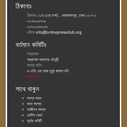
ঠিকানাঃ
ঠিকানাঃ
১২/৬ (৩য় তলা) , মোহাম্মাদপুর, ঢাকা-১২০৭।
০২-৯১২৩৭০৬
০১৭২২১৫৮১৩০
মেইলঃ
info@onlinepressclub.org
বর্তমান কমিটিঃ
আহ্বায়ক
অধ্যাপক আকতার চৌধুরী
সদস্য সচিব
এ এইচ এম রোক মুনুর জামান রনি
পুর্নাঙ্গ লিস্ট
সাথে থাকুন
সদস্য ফরম
দাতা সদস্য
আজীবন সদস্য
নোটিস বোর্ড
পূর্বের কমিটি