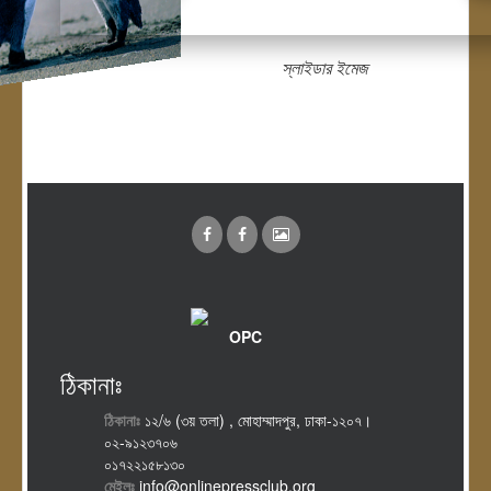
স্লাইডার ইমেজ
OPC
ঠিকানাঃ
ঠিকানাঃ
১২/৬ (৩য় তলা) , মোহাম্মাদপুর, ঢাকা-১২০৭।
০২-৯১২৩৭০৬
০১৭২২১৫৮১৩০
মেইলঃ
info@onlinepressclub.org