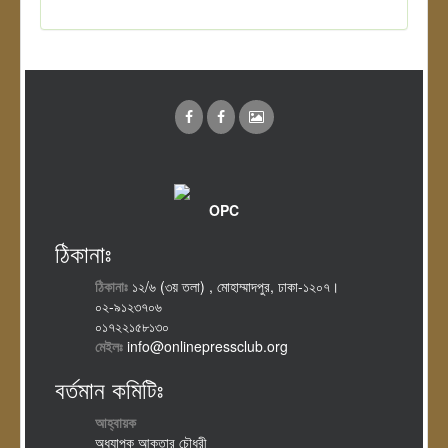
OPC
ঠিকানাঃ
ঠিকানাঃ
১২/৬ (৩য় তলা) , মোহাম্মাদপুর, ঢাকা-১২০৭।
০২-৯১২৩৭০৬
০১৭২২১৫৮১৩০
মেইলঃ
info@onlinepressclub.org
বর্তমান কমিটিঃ
আহ্বায়ক
অধ্যাপক আকতার চৌধুরী